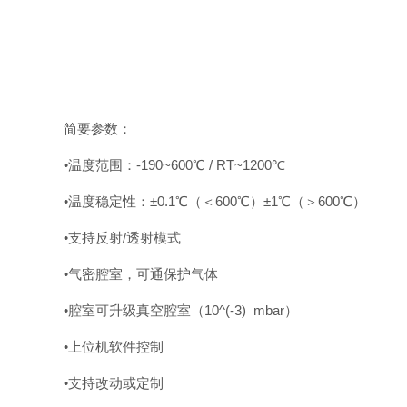
简要参数：
•温度范围：-190~600℃ / RT~1200℃
•温度稳定性：±0.1℃（＜600℃）±1℃（＞600℃）
•支持反射/透射模式
•气密腔室，可通保护气体
•腔室可升级真空腔室（10^(-3) mbar）
•上位机软件控制
•支持改动或定制