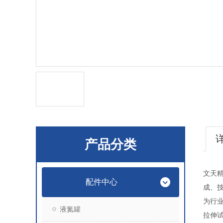
产品分类
文天精
配件中心
成、
为行
液氮罐
拉伸